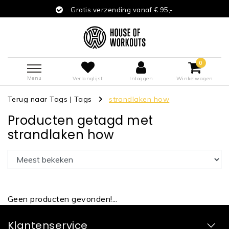
Gratis verzending vanaf € 95,-
0
Menu
Verlanglijst
Inloggen
Winkelwagen
Terug naar Tags
|
Tags
strandlaken how
Producten getagd met
strandlaken how
Geen producten gevonden!...
Klantenservice