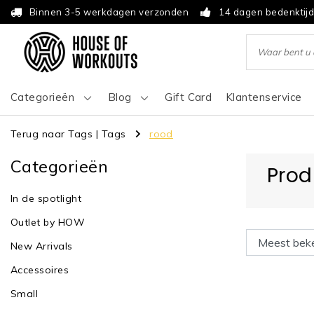
Binnen 3-5 werkdagen verzonden
14 dagen bedenktij
Categorieën
Blog
Gift Card
Klantenservice
Terug naar Tags
|
Tags
rood
Categorieën
Prod
In de spotlight
Outlet by HOW
New Arrivals
Accessoires
Small