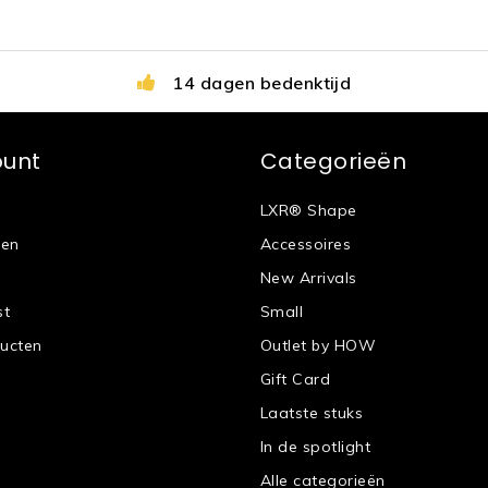
14 dagen bedenktijd
ount
Categorieën
LXR® Shape
gen
Accessoires
New Arrivals
st
Small
ducten
Outlet by HOW
Gift Card
Laatste stuks
In de spotlight
Alle categorieën