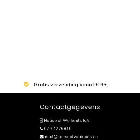
Gratis verzending vanaf € 95,-
Contactgegevens
House of Workouts B.V.
070 4276810
mail@houseofworkouts.co