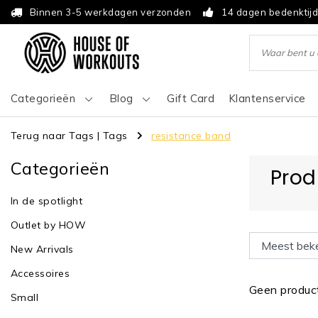
Binnen 3-5 werkdagen verzonden
14 dagen bedenktij
Categorieën
Blog
Gift Card
Klantenservice
Terug naar Tags
|
Tags
resistance band
Categorieën
Prod
In de spotlight
Outlet by HOW
New Arrivals
Accessoires
Geen product
Small