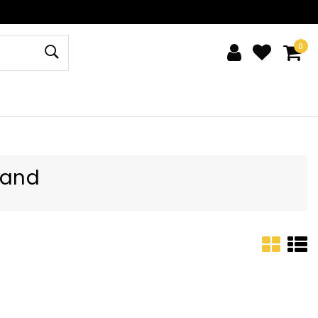
0
band