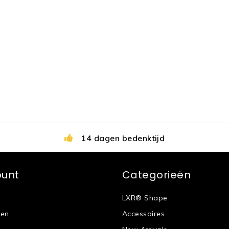
14 dagen bedenktijd
ount
Categorieën
LXR® Shape
gen
Accessoires