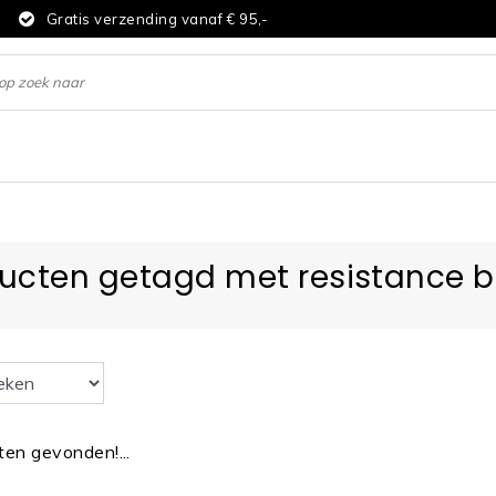
d
Gratis verzending vanaf € 95,-
ucten getagd met resistance 
en gevonden!...