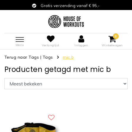
Gratis verzending vanaf € 95,-
0
Menu
Verlanglijst
Inloggen
Winkelwagen
Terug naar Tags
|
Tags
mic b
Producten getagd met mic b