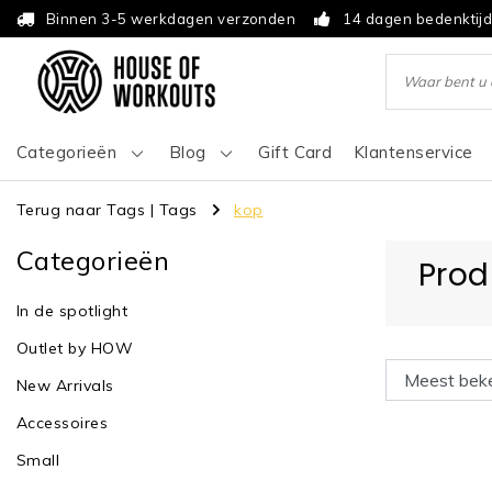
Binnen 3-5 werkdagen verzonden
14 dagen bedenktij
Categorieën
Blog
Gift Card
Klantenservice
Terug naar Tags
|
Tags
kop
Categorieën
Prod
In de spotlight
Outlet by HOW
New Arrivals
Accessoires
Small