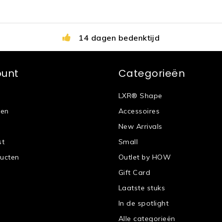
14 dagen bedenktijd
ount
Categorieën
LXR® Shape
gen
Accessoires
New Arrivals
st
Small
ducten
Outlet by HOW
Gift Card
Laatste stuks
In de spotlight
Alle categorieën