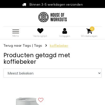
Binnen 3-5 werkdagen verzonden
0
Menu
Verlanglijst
Inloggen
Winkelwagen
Terug naar Tags
|
Tags
koffiebeker
Producten getagd met
koffiebeker