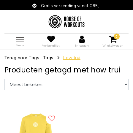
Gratis verzending vanaf € 95,-
0
Menu
Verlanglijst
Inloggen
Winkelwagen
Terug naar Tags
|
Tags
how trui
Producten getagd met how trui