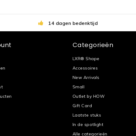
14 dagen bedenktijd
ount
Categorieën
LXR® Shape
gen
Accessoires
New Arrivals
st
Small
ducten
Outlet by HOW
Gift Card
Laatste stuks
In de spotlight
Alle categorieën