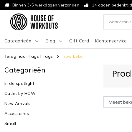
Binnen 3-5 werkdagen verzonden
14 dagen bedenktij
Categorieën
Blog
Gift Card
Klantenservice
Terug naar Tags
|
Tags
how beker
Categorieën
Prod
In de spotlight
Outlet by HOW
New Arrivals
Accessoires
Small