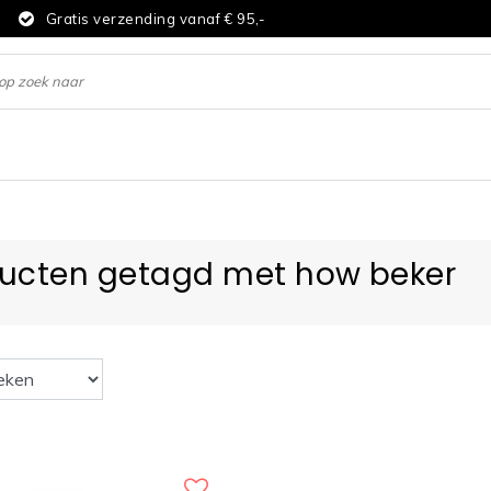
d
Gratis verzending vanaf € 95,-
ucten getagd met how beker