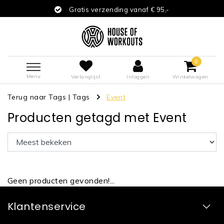
Gratis verzending vanaf € 95,-
0
Menu
Verlanglijst
Inloggen
Winkelwagen
Terug naar Tags
|
Tags
Event
Producten getagd met Event
Geen producten gevonden!...
Klantenservice