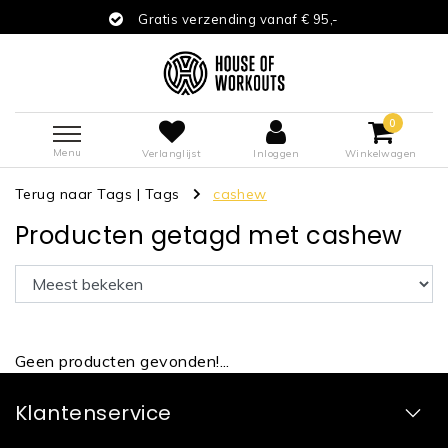
Gratis verzending vanaf € 95,-
0
Menu
Verlanglijst
Inloggen
Winkelwagen
Terug naar Tags
|
Tags
cashew
Producten getagd met cashew
Geen producten gevonden!...
Klantenservice