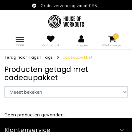
Gratis verzending vanaf € 95,-
0
Menu
Verlanglijst
Inloggen
Winkelwagen
Terug naar Tags
|
Tags
cadeaupakket
Producten getagd met
cadeaupakket
Geen producten gevonden!...
Klantenservice