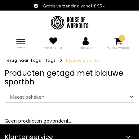
Gratis verzending vanaf € 95,-
0
Menu
Verlanglijst
Inloggen
Winkelwagen
Terug naar Tags
|
Tags
blauwe sportbh
Producten getagd met blauwe
sportbh
Geen producten gevonden!...
Klantenservice