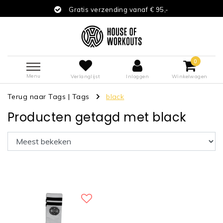
Gratis verzending vanaf € 95,-
0
Menu
Verlanglijst
Inloggen
Winkelwagen
Terug naar Tags
|
Tags
black
Producten getagd met black