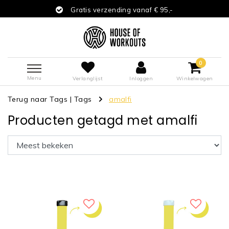
Gratis verzending vanaf € 95,-
0
Menu
Verlanglijst
Inloggen
Winkelwagen
Terug naar Tags
|
Tags
amalfi
Producten getagd met amalfi