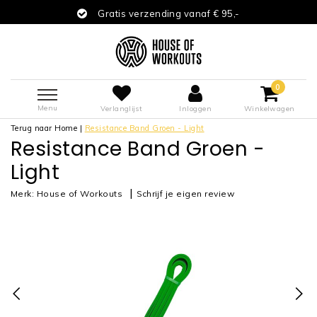
Gratis verzending vanaf € 95,-
0
Menu
Verlanglijst
Inloggen
Winkelwagen
Terug naar Home
|
Resistance Band Groen - Light
Resistance Band Groen -
Light
|
Merk:
House of Workouts
Schrijf je eigen review