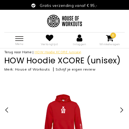
Gratis verzending vanaf € 95,-
0
Menu
Verlanglijst
Inloggen
Winkelwagen
Terug naar Home
|
HOW Hoodie XCORE (unisex)
HOW Hoodie XCORE (unisex)
|
Merk:
House of Workouts
Schrijf je eigen review