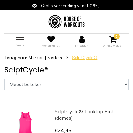
Gratis verzending vanaf € 95,-
0
Menu
Verlanglijst
Inloggen
Winkelwagen
Terug naar Merken
|
Merken
SclptCycle®
SclptCycle®
SclptCycle® Tanktop Pink
(dames)
€24,95