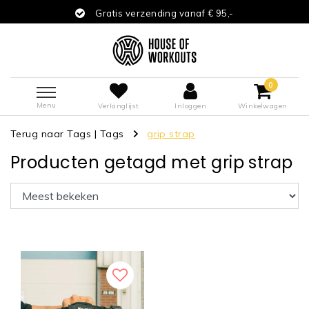
Gratis verzending vanaf € 95,-
0
Menu
Verlanglijst
Inloggen
Winkelwagen
Terug naar Tags
|
Tags
grip strap
Producten getagd met grip strap