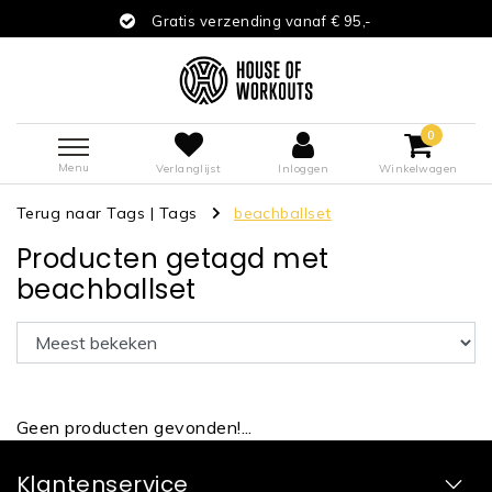
Gratis verzending vanaf € 95,-
0
Menu
Verlanglijst
Inloggen
Winkelwagen
Terug naar Tags
|
Tags
beachballset
Producten getagd met
beachballset
Geen producten gevonden!...
Klantenservice