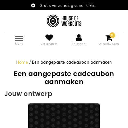
Gratis verzending vanaf € 95,-
0
Menu
Verlanglijst
Inloggen
Winkelwagen
Home
/ Een aangepaste cadeaubon aanmaken
Een aangepaste cadeaubon
aanmaken
Jouw ontwerp