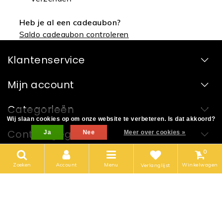
Heb je al een cadeaubon?
Saldo cadeaubon controleren
Klantenservice
Mijn account
Categorieën
Wij slaan cookies op om onze website te verbeteren. Is dat akkoord?
Contactgegevens
Ja
Nee
Meer over cookies »
0
Volg ons
Zoeken
Account
Menu
Winkelwagen
Verlanglijst