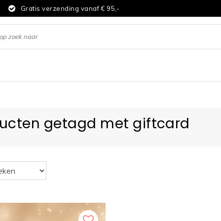
d
Gratis verzending vanaf € 95,-
ucten getagd met giftcard