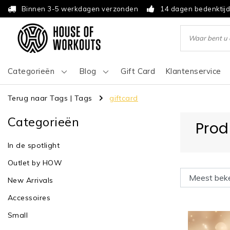
Binnen 3-5 werkdagen verzonden
14 dagen bedenktij
Categorieën
Blog
Gift Card
Klantenservice
Terug naar Tags
|
Tags
giftcard
Categorieën
Prod
In de spotlight
Outlet by HOW
New Arrivals
Accessoires
Small