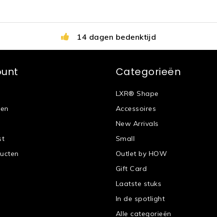
14 dagen bedenktijd
ount
Categorieën
LXR® Shape
gen
Accessoires
New Arrivals
st
Small
ducten
Outlet by HOW
Gift Card
Laatste stuks
In de spotlight
Alle categorieën