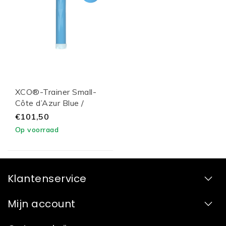
XCO®-Trainer Small-
Côte d’Azur Blue /
White Lid
€101,50
Op voorraad
Klantenservice
Mijn account