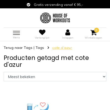
Gratis verzending vanaf € 95,-
0
Menu
Verlanglijst
Inloggen
Winkelwagen
Terug naar Tags
|
Tags
cote d'azur
Producten getagd met cote
d'azur