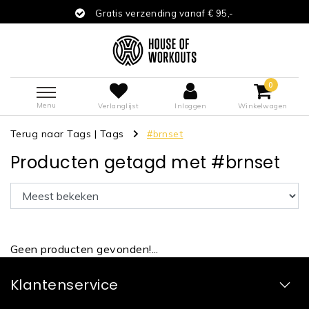
Gratis verzending vanaf € 95,-
0
Menu
Verlanglijst
Inloggen
Winkelwagen
Terug naar Tags
|
Tags
#brnset
Producten getagd met #brnset
Geen producten gevonden!...
Klantenservice